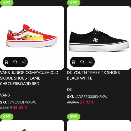
-30%
-30%
VANS JUNIOR COMFYCUSH OLD
DC YOUTH TRASE TX SHOES
SKOOL SHOES FLAME
BLACK WHITE
CHECKERBOARD RED
DC
VANS
SKU:
ADBS300083-BKW
27,93
€
39,90
€
SKU:
VN0A4UHAXWC
45,43
€
64,90
€
-30%
-50%