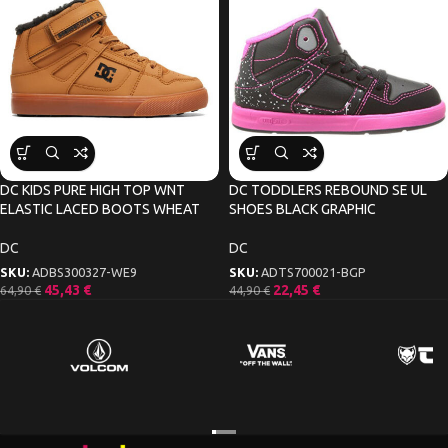
DC KIDS PURE HIGH TOP WNT
DC TODDLERS REBOUND SE UL
ELASTIC LACED BOOTS WHEAT
SHOES BLACK GRAPHIC
DC
DC
SKU:
ADBS300327-WE9
SKU:
ADTS700021-BGP
45,43
€
22,45
€
64,90
€
44,90
€