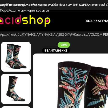
ωρεάν μεταφορικά για όλες τις παραγγελίες άνω των 40€! ΔΩΡΕΑΝ αντικαταβο
Παράλειψη στη ναυσιπλοΐα
Παράλειψη στην κύρια ενότητα
ΑΝΔΡΙΚΑ
ΓΥΝΑ
Αρχική σελίδα
ΓΥΝΑΙΚΕΙΑ
ΓΥΝΑΙΚΕΙΑ ΑΞΕΣΟΥΑΡ
Κάλτσες
VOLCOM PEP
-30%
ΕΞΑΝΤΛΉΘΗΚΕ