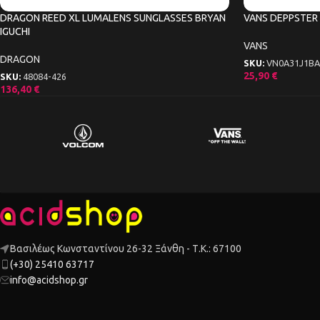
DRAGON REED XL LUMALENS SUNGLASSES BRYAN
VANS DEPPSTER 
IGUCHI
VANS
DRAGON
SKU:
VN0A31J1BA
25,90
€
SKU:
48084-426
136,40
€
Βασιλέως Κωνσταντίνου 26-32 Ξάνθη - Τ.Κ.: 67100
(+30) 25410 63717
info@acidshop.gr