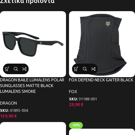
Σχετικά προϊόντα
DRAGON BAILE LUMALENS POLAR
FOX DEFEND NECK GAITER BLACK
SUNGLASSES MATTE BLACK
LUMALENS SMOKE
FOX
SKU:
31188-001
DRAGON
29,90
€
SKU:
41895-004
159,90
€
-50%