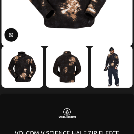
Κάντε κλικ για μεγέθυνση
VOLCOM V SCIENCE HALF ZIP FLEECE