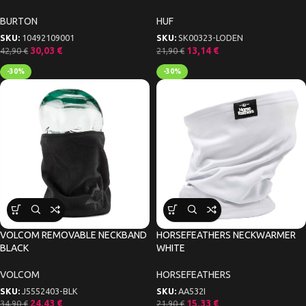
BURTON
HUF
SKU:
10492109001
SKU:
SK00323-LODEN
30,03
€
13,14
€
42,90
€
21,90
€
-30%
-30%
VOLCOM REMOVABLE NECKBAND
HORSEFEATHERS NECKWARMER
BLACK
WHITE
VOLCOM
HORSEFEATHERS
SKU:
J5552403-BLK
SKU:
AA532I
24,43
€
15,33
€
34,90
€
21,90
€