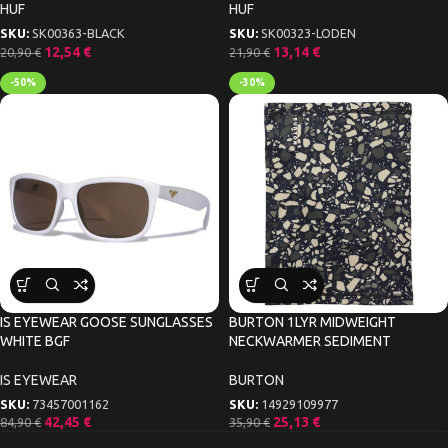
HUF
HUF
SKU:
SK00363-BLACK
SKU:
SK00323-LODEN
12,54
€
13,14
€
20,90
€
21,90
€
-50%
-30%
IS EYEWEAR GOOSE SUNGLASSES
BURTON 1LYR MIDWEIGHT
WHITE BGF
NECKWARMER SEDIMENT
IS EYEWEAR
BURTON
SKU:
73457001162
SKU:
14929109977
42,45
€
25,13
€
84,90
€
35,90
€